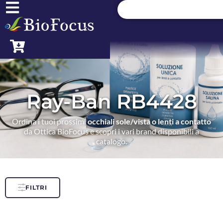
Ray-Ban RB4428
Ordina i tuoi prossimi
occhiali sole/vista o lenti a contatto
da Ottica BioFocus e scopri i vari brand disponibili a
catalogo.
FILTRI