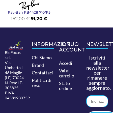
Ray-Ban RB4428 710/R5
152,00
€
91,20
€
INFORMAZIONI
IL TUO
NEWSLET
ACCOUNT
BioFocus
Iscriviti
Chi Siamo
s.r.l.
alla
Via
Accedi
Brand
newsletter
Umberto I
Vai al
per
Contattaci
46 Maglie
carrello
rimanere
(LE) 73024
Politica di
sempre
N. Rea: LE-
Stato
reso
aggiornato.
305825
ordine
P.IVA
04581930759.