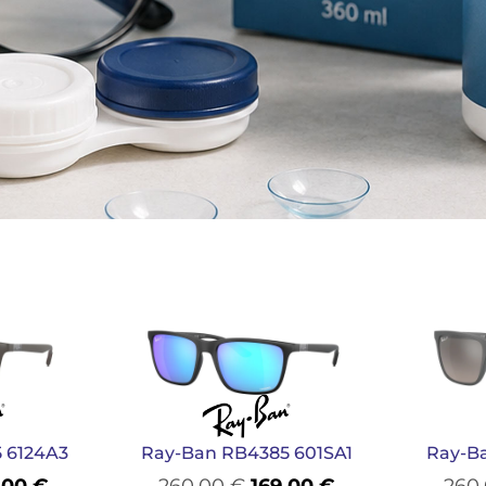
 6124A3
Ray-Ban RB4385 601SA1
Ray-B
,00
€
260,00
€
169,00
€
260