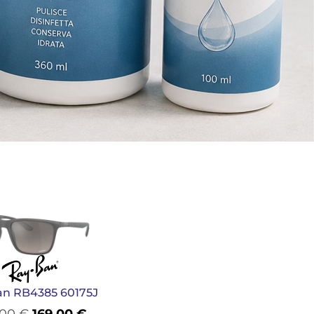
an RB4385 60175J
,00
€
169,00
€