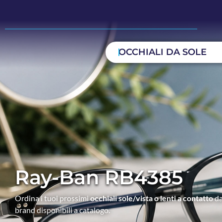
OCCHIALI DA SOLE
Ray-Ban RB4385
Ordina i tuoi prossimi
occhiali sole/vista o lenti a contatto
da
brand disponibili a catalogo.