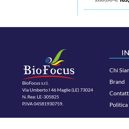
I
Chi Sia
Brand
BioFocus s.r.l.
Via Umberto I 46 Maglie (LE) 73024
Contatt
N. Rea: LE-305825
P.IVA 04581930759.
Politica