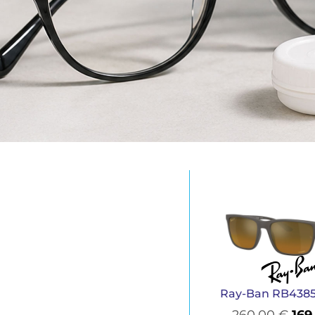
Ray-Ban RB4385
260,00
€
169