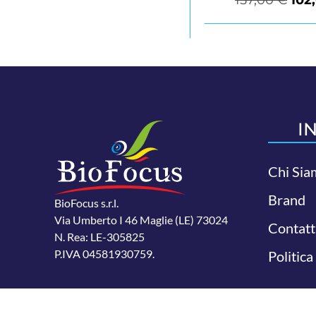
I
Chi Sia
Brand
BioFocus s.r.l.
Via Umberto I 46 Maglie (LE) 73024
Contatt
N. Rea: LE-305825
P.IVA 04581930759.
Politica