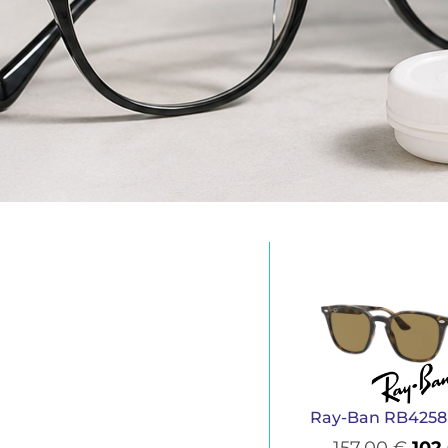
Ray-Ban RB4258
157,00
€
102