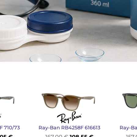
F 710/73
Ray-Ban RB4258F 616613
Ray-Ba
,05
€
167,00
€
108,55
€
157