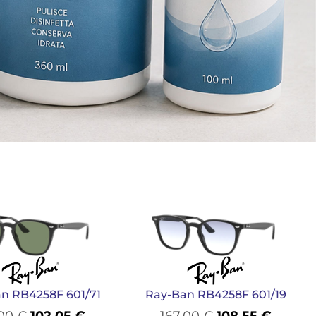
n RB4258F 601/71
Ray-Ban RB4258F 601/19
,00
€
102,05
€
167,00
€
108,55
€