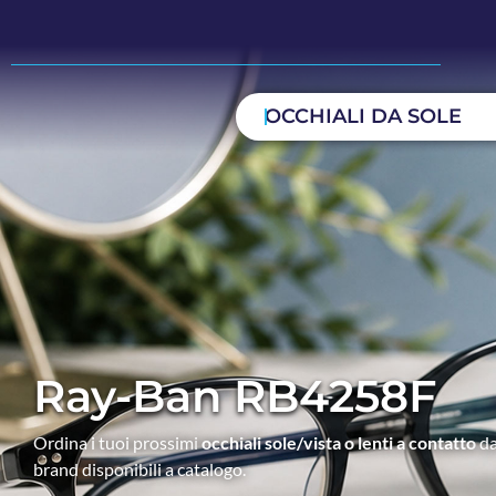
OCCHIALI DA SOLE
Ray-Ban RB4258F
Ordina i tuoi prossimi
occhiali sole/vista o lenti a contatto
da
brand disponibili a catalogo.