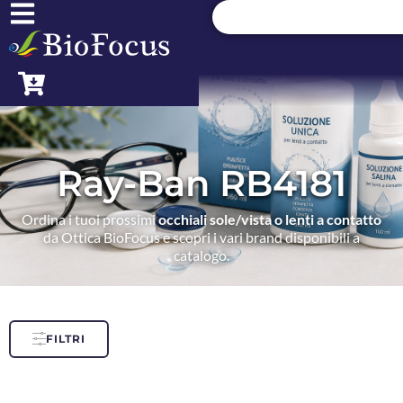
Ray-Ban RB4181
Ordina i tuoi prossimi
occhiali sole/vista o lenti a contatto
da Ottica BioFocus e scopri i vari brand disponibili a
catalogo.
FILTRI