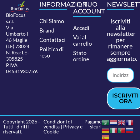
INFORMAZIONI
IL TUO
NEWSLET
ACCOUNT
BioFocus
Iscriviti
Chi Siamo
s.r.l.
alla
Via
Accedi
Brand
newsletter
Umberto I
Vai al
per
Contattaci
46 Maglie
carrello
rimanere
(LE) 73024
Politica di
sempre
N. Rea: LE-
Stato
reso
aggiornato.
305825
ordine
P.IVA
04581930759.
ISCRIVITI
ORA
Copyright 2026 -
Condizioni di
Pagamenti
Tutti i diritti
vendita
|
Privacy e
sicuri
riservati.
Cookie