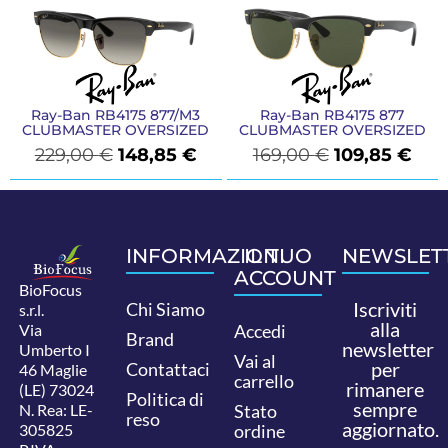
Ray-Ban RB4175 877/M3
Ray-Ban RB4175 877
CLUBMASTER OVERSIZED
CLUBMASTER OVERSIZED
229,00
€
148,85
€
169,00
€
109,85
€
INFORMAZIONI
IL TUO
NEWSLET
ACCOUNT
BioFocus
Iscriviti
Chi Siamo
s.r.l.
alla
Via
Accedi
Brand
newsletter
Umberto I
Vai al
per
Contattaci
46 Maglie
carrello
rimanere
(LE) 73024
Politica di
sempre
N. Rea: LE-
Stato
reso
aggiornato.
305825
ordine