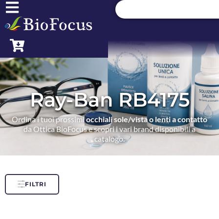
Ray-Ban RB4175
Ordina i tuoi prossimi
occhiali sole/vista o lenti a contatto
da Ottica BioFocus e scopri i vari brand disponibili a
catalogo.
FILTRI