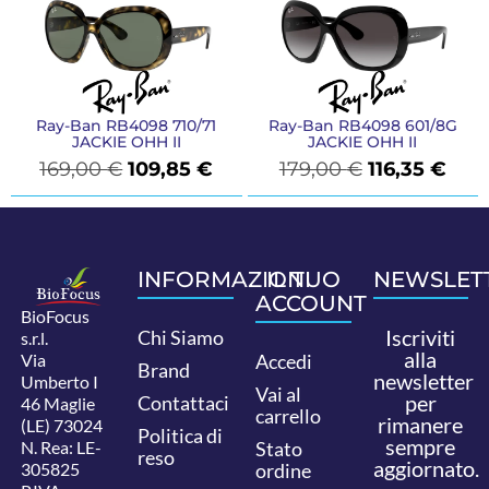
Ray-Ban RB4098 710/71
Ray-Ban RB4098 601/8G
JACKIE OHH II
JACKIE OHH II
169,00
€
109,85
€
179,00
€
116,35
€
INFORMAZIONI
IL TUO
NEWSLET
ACCOUNT
BioFocus
Iscriviti
Chi Siamo
s.r.l.
alla
Via
Accedi
Brand
newsletter
Umberto I
Vai al
per
Contattaci
46 Maglie
carrello
rimanere
(LE) 73024
Politica di
sempre
N. Rea: LE-
Stato
reso
aggiornato.
305825
ordine