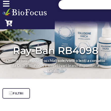
Ray-Ban RB4098
Ordina i tuoi prossimi
occhiali sole/vista o lenti a contatto
da Ottica BioFocus e scopri i vari brand disponibili a
catalogo.
FILTRI