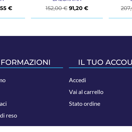
,55
€
152,00
€
91,20
€
207
NFORMAZIONI
IL TUO ACCO
mo
Accedi
Vai al carrello
aci
Stato ordine
 di reso