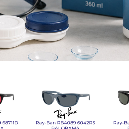
 68711D
Ray-Ban RB4089 6042R5
Ray-B
MA
BALORAMA