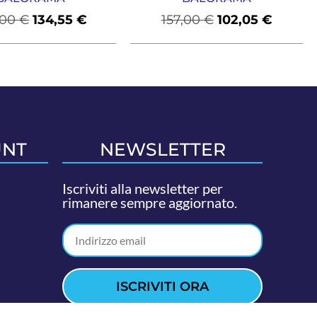
,00
€
134,55
€
157,00
€
102,05
€
UNT
NEWSLETTER
Iscriviti alla newsletter per
rimanere sempre aggiornato.
ISCRIVITI ORA