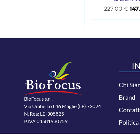
227,00
€
147
I
Chi Sia
Brand
BioFocus s.r.l.
Via Umberto I 46 Maglie (LE) 73024
Contatt
N. Rea: LE-305825
P.IVA 04581930759.
Politica