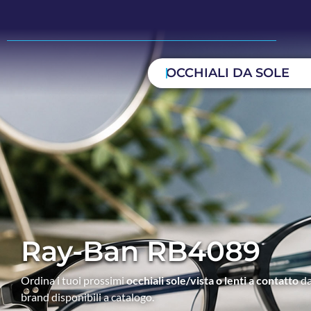
OCCHIALI DA SOLE
Ray-Ban RB4089
Ordina i tuoi prossimi
occhiali sole/vista o lenti a contatto
da
brand disponibili a catalogo.