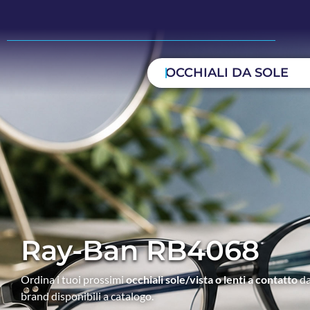
OCCHIALI DA SOLE
Ray-Ban RB4068
Ordina i tuoi prossimi
occhiali sole/vista o lenti a contatto
da
brand disponibili a catalogo.