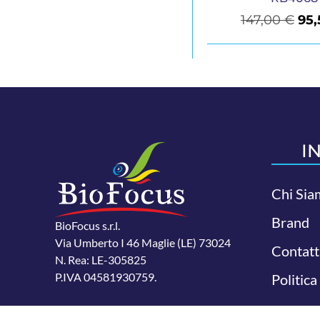
147,00
€
95
I
Chi Sia
Brand
BioFocus s.r.l.
Via Umberto I 46 Maglie (LE) 73024
Contatt
N. Rea: LE-305825
P.IVA 04581930759.
Politica