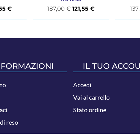
,55
€
187,00
€
121,55
€
137
NFORMAZIONI
IL TUO ACCO
mo
Accedi
Vai al carrello
aci
Stato ordine
 di reso