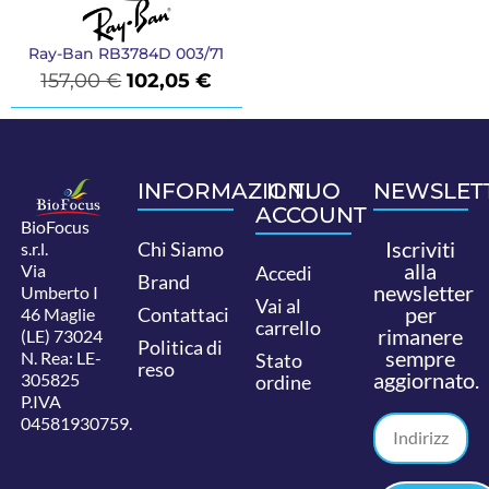
Ray-Ban RB3784D 003/71
157,00
€
102,05
€
INFORMAZIONI
IL TUO
NEWSLET
ACCOUNT
BioFocus
Iscriviti
Chi Siamo
s.r.l.
alla
Via
Accedi
Brand
newsletter
Umberto I
Vai al
per
Contattaci
46 Maglie
carrello
rimanere
(LE) 73024
Politica di
sempre
N. Rea: LE-
Stato
reso
aggiornato.
305825
ordine
P.IVA
04581930759.