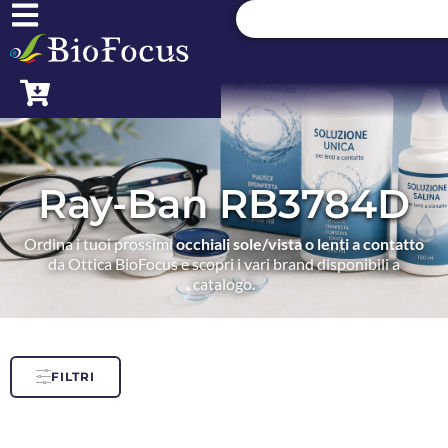
Ray-Ban RB3784D
Ordina i tuoi prossimi
occhiali sole/vista o lenti a contatto
da Ottica BioFocus e scopri i vari brand disponibili a
catalogo.
FILTRI