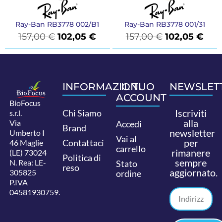
Ray-Ban RB3778 002/B1
Ray-Ban RB3778 001/31
157,00
€
102,05
€
157,00
€
102,05
€
INFORMAZIONI
IL TUO
NEWSLET
ACCOUNT
BioFocus
Iscriviti
Chi Siamo
s.r.l.
alla
Via
Accedi
Brand
newsletter
Umberto I
Vai al
per
Contattaci
46 Maglie
carrello
rimanere
(LE) 73024
Politica di
sempre
N. Rea: LE-
Stato
reso
aggiornato.
305825
ordine
P.IVA
04581930759.