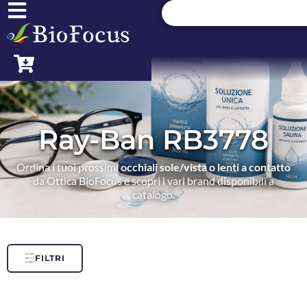
Ray-Ban RB3778
Ordina i tuoi prossimi
occhiali sole/vista o lenti a contatto
da Ottica BioFocus e scopri i vari brand disponibili a
catalogo.
FILTRI