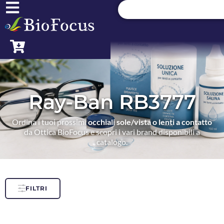
Ray-Ban RB3777
Ordina i tuoi prossimi
occhiali sole/vista o lenti a contatto
da Ottica BioFocus e scopri i vari brand disponibili a
catalogo.
FILTRI