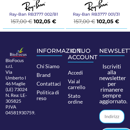
Ray-Ban RB3777 002/B1
Ray-Ban RB3777 001/31
157,00
€
102,05
€
157,00
€
102,05
€
INFORMAZIONI
IL TUO
NEWSLET
ACCOUNT
BioFocus
Iscriviti
Chi Siamo
s.r.l.
alla
Via
Accedi
Brand
newsletter
Umberto I
Vai al
per
Contattaci
46 Maglie
carrello
rimanere
(LE) 73024
Politica di
sempre
N. Rea: LE-
Stato
reso
aggiornato.
305825
ordine
P.IVA
04581930759.