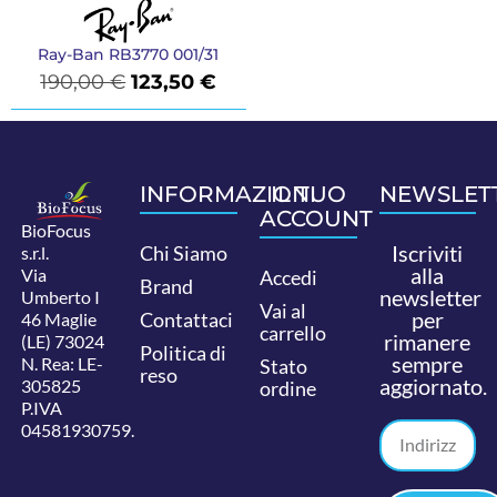
Ray-Ban RB3770 001/31
190,00
€
123,50
€
INFORMAZIONI
IL TUO
NEWSLET
ACCOUNT
BioFocus
Iscriviti
Chi Siamo
s.r.l.
alla
Via
Accedi
Brand
newsletter
Umberto I
Vai al
per
Contattaci
46 Maglie
carrello
rimanere
(LE) 73024
Politica di
sempre
N. Rea: LE-
Stato
reso
aggiornato.
305825
ordine
P.IVA
04581930759.