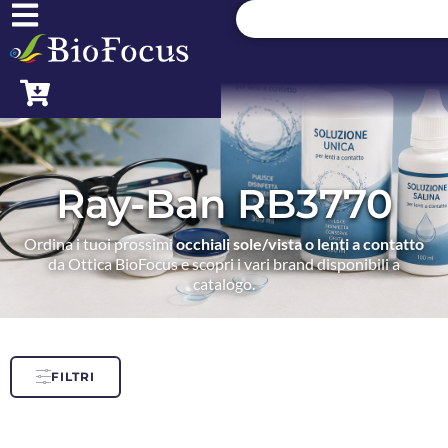
Ray-Ban RB3770
Ordina i tuoi prossimi
occhiali sole/vista o lenti a contatto
da Ottica BioFocus e scopri i vari brand disponibili a
catalogo.
FILTRI