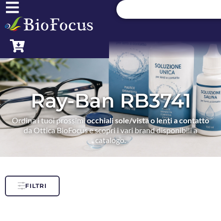
Ray-Ban RB3741
Ordina i tuoi prossimi
occhiali sole/vista o lenti a contatto
da Ottica BioFocus e scopri i vari brand disponibili a
catalogo.
FILTRI