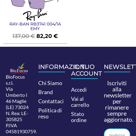
RAY-BAN RB3741 004/1A
EMY
137,00
€
82,20
€
INFORMAZIONI
IL TUO
NEWSLET
ACCOUNT
BioFocus
Iscriviti
Chi Siamo
s.r.l.
alla
Via
Accedi
Brand
newsletter
Umberto I
Vai al
per
Contattaci
46 Maglie
carrello
rimanere
(LE) 73024
Politica di
sempre
N. Rea: LE-
Stato
reso
aggiornato.
305825
ordine
P.IVA
04581930759.