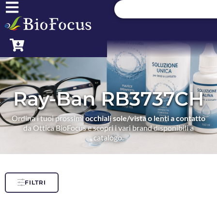
Ray-Ban RB3737CH
Ordina i tuoi prossimi
occhiali sole/vista o lenti a contatto
da Ottica BioFocus e scopri i vari brand disponibili a
catalogo.
FILTRI