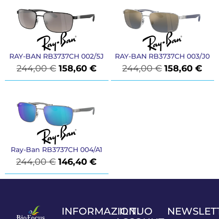
RAY-BAN RB3737CH 002/5J
RAY-BAN RB3737CH 003/J0
244,00
€
158,60
€
244,00
€
158,60
€
Ray-Ban RB3737CH 004/A1
244,00
€
146,40
€
INFORMAZIONI
IL TUO
NEWSLET