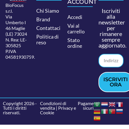
ACCOUNT
BioFocus
Iscriviti
Chi Siamo
s.r.l.
alla
Via
Accedi
Brand
newsletter
Umberto I
Vai al
per
Contattaci
46 Maglie
carrello
rimanere
(LE) 73024
Politica di
sempre
N. Rea: LE-
Stato
reso
aggiornato.
305825
ordine
P.IVA
04581930759.
ISCRIVITI
ORA
Copyright 2026 -
Condizioni di
Pagamenti
Tutti i diritti
vendita
|
Privacy e
sicuri
riservati.
Cookie