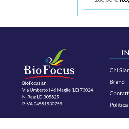
I
Chi Sia
Brand
BioFocus s.r.l.
Via Umberto I 46 Maglie (LE) 73024
Contatt
N. Rea: LE-305825
P.IVA 04581930759.
Politica