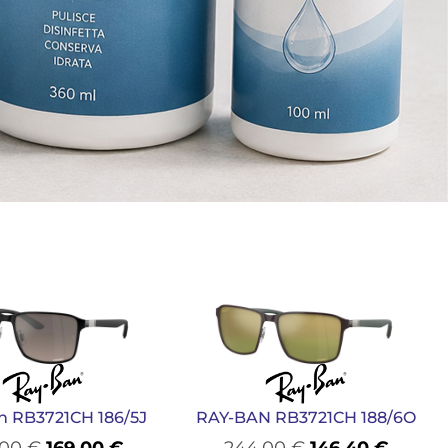
n RB3721CH 186/5J
RAY-BAN RB3721CH 188/6O
,00
€
169,00
€
244,00
€
146,40
€