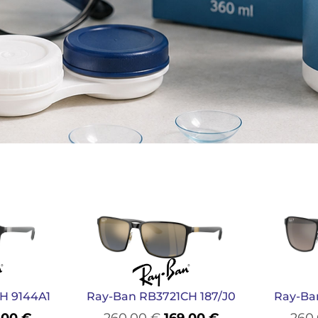
H 9144A1
Ray-Ban RB3721CH 187/J0
Ray-Ba
,00
€
260,00
€
169,00
€
260