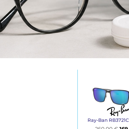
Ray-Ban RB3721C
260,00
€
169