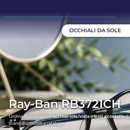
OCCHIALI DA SOLE
Ray-Ban RB3721CH
Ordina i tuoi prossimi
occhiali sole/vista o lenti a contatto
da
brand disponibili a catalogo.