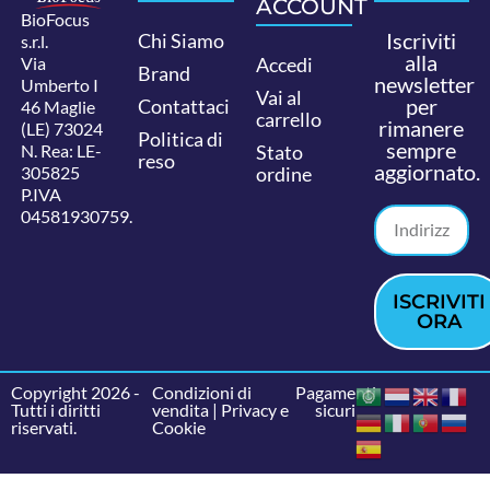
ACCOUNT
BioFocus
Iscriviti
Chi Siamo
s.r.l.
alla
Via
Accedi
Brand
newsletter
Umberto I
Vai al
per
Contattaci
46 Maglie
carrello
rimanere
(LE) 73024
Politica di
sempre
N. Rea: LE-
Stato
reso
aggiornato.
305825
ordine
P.IVA
04581930759.
ISCRIVITI
ORA
Copyright 2026 -
Condizioni di
Pagamenti
Tutti i diritti
vendita
|
Privacy e
sicuri
riservati.
Cookie