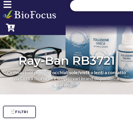
Ray-Ban RB3721
Ordina i tuoi prossimi
occhiali sole/vista o lenti a contatto
da Ottica BioFocus e scopri i vari brand disponibili a
catalogo.
FILTRI