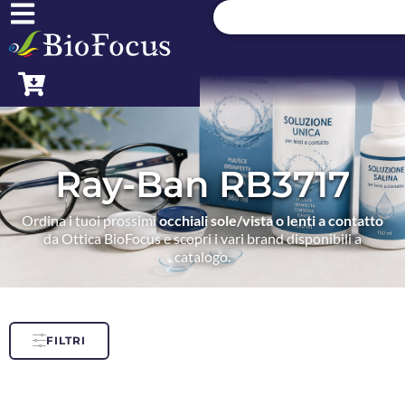
Ray-Ban RB3717
Ordina i tuoi prossimi
occhiali sole/vista o lenti a contatto
da Ottica BioFocus e scopri i vari brand disponibili a
catalogo.
FILTRI