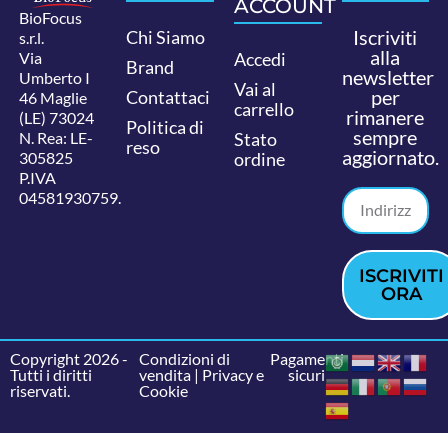
ACCOUNT
BioFocus
Iscriviti
Chi Siamo
s.r.l.
alla
Via
Accedi
Brand
newsletter
Umberto I
Vai al
per
Contattaci
46 Maglie
carrello
rimanere
(LE) 73024
Politica di
sempre
N. Rea: LE-
Stato
reso
aggiornato.
305825
ordine
P.IVA
04581930759.
ISCRIVITI
ORA
Copyright 2026 -
Condizioni di
Pagamenti
Tutti i diritti
vendita
|
Privacy e
sicuri
riservati.
Cookie