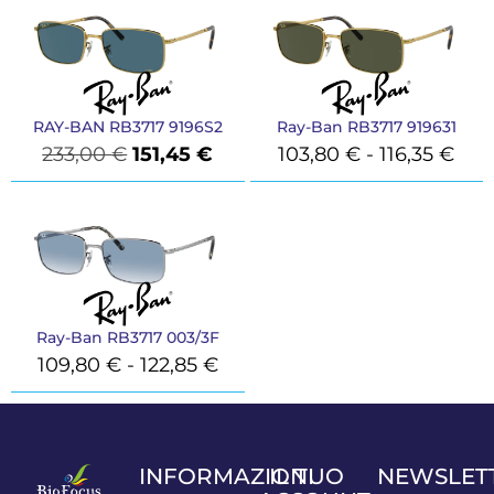
RAY-BAN RB3717 9196S2
Ray-Ban RB3717 919631
233,00
€
151,45
€
103,80
€
-
116,35
€
Ray-Ban RB3717 003/3F
109,80
€
-
122,85
€
INFORMAZIONI
IL TUO
NEWSLET