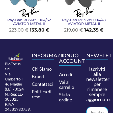
Ray-Ban RB3689 004/S2
Ray-Ban RB3689 004/48
AVIATOR METAL II
AVIATOR METAL II
223,00
€
133,80
€
219,00
€
142,35
€
INFORMAZIONI
IL TUO
NEWSLET
ACCOUNT
BioFocus
Iscriviti
Chi Siamo
s.r.l.
alla
Via
Accedi
Brand
newsletter
Umberto I
Vai al
per
Contattaci
46 Maglie
carrello
rimanere
(LE) 73024
Politica di
sempre
N. Rea: LE-
Stato
reso
aggiornato.
305825
ordine
P.IVA
04581930759.