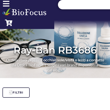
Ray-Ban RB3686
Ordina i tuoi prossimi
occhiali sole/vista o lenti a contatto
da Ottica BioFocus e scopri i vari brand disponibili a
catalogo.
FILTRI