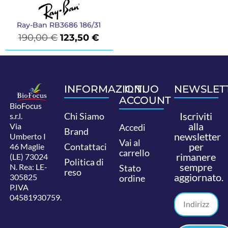
Ray-Ban RB3686 186/31
190,00
€
123,50
€
INFORMAZIONI
IL TUO
NEWSLET
ACCOUNT
BioFocus
Iscriviti
Chi Siamo
s.r.l.
alla
Via
Accedi
Brand
newsletter
Umberto I
Vai al
per
Contattaci
46 Maglie
carrello
rimanere
(LE) 73024
Politica di
sempre
N. Rea: LE-
Stato
reso
aggiornato.
305825
ordine
P.IVA
04581930759.