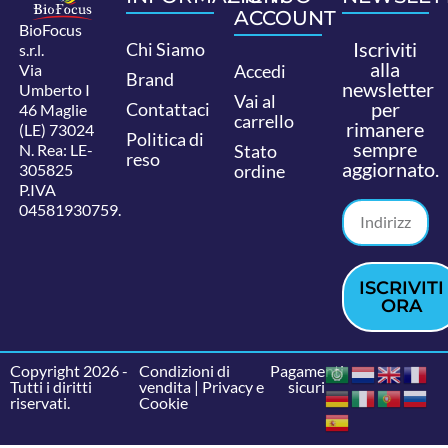
ACCOUNT
BioFocus
Iscriviti
Chi Siamo
s.r.l.
alla
Via
Accedi
Brand
newsletter
Umberto I
Vai al
per
Contattaci
46 Maglie
carrello
rimanere
(LE) 73024
Politica di
sempre
N. Rea: LE-
Stato
reso
aggiornato.
305825
ordine
P.IVA
04581930759.
ISCRIVITI
ORA
Copyright 2026 -
Condizioni di
Pagamenti
Tutti i diritti
vendita
|
Privacy e
sicuri
riservati.
Cookie