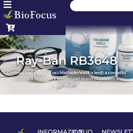
Ray-Ban RB3648
Ordina i tuoi prossimi
occhiali sole/vista o lenti a contatto
da Ottica BioFocus e scopri i vari brand disponibili a
catalogo.
INFORMAZIONI
IL TUO
NEWSLET