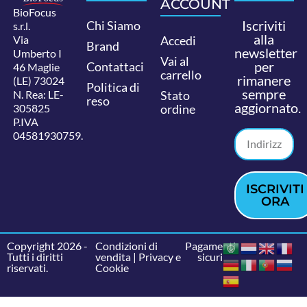
ACCOUNT
BioFocus
Iscriviti
Chi Siamo
s.r.l.
alla
Via
Accedi
Brand
newsletter
Umberto I
Vai al
per
Contattaci
46 Maglie
carrello
rimanere
(LE) 73024
Politica di
sempre
N. Rea: LE-
Stato
reso
aggiornato.
305825
ordine
P.IVA
04581930759.
ISCRIVITI
ORA
Copyright 2026 -
Condizioni di
Pagamenti
Tutti i diritti
vendita
|
Privacy e
sicuri
riservati.
Cookie