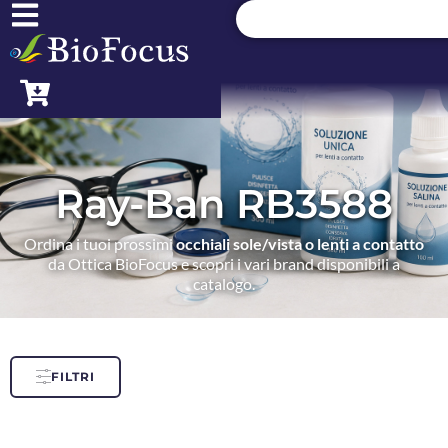
Ray-Ban RB3588
Ordina i tuoi prossimi
occhiali sole/vista o lenti a contatto
da Ottica BioFocus e scopri i vari brand disponibili a
catalogo.
FILTRI