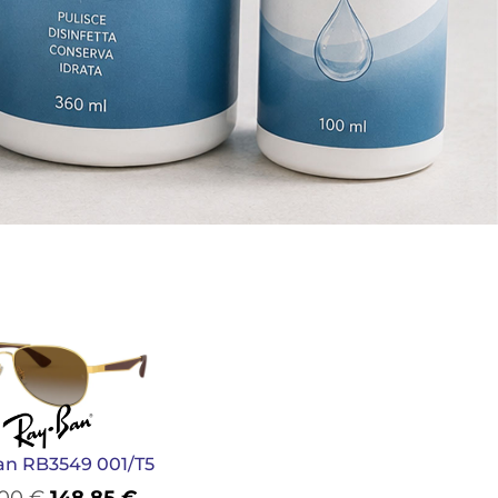
an RB3549 001/T5
,00
€
148,85
€