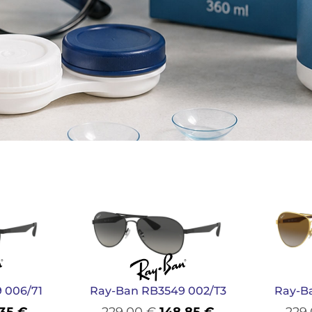
 006/71
Ray-Ban RB3549 002/T3
Ray-B
,35
€
229,00
€
148,85
€
229