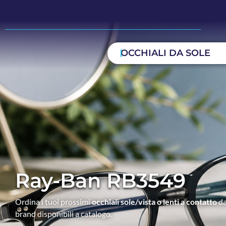
OCCHIALI DA SOLE
Ray-Ban RB3549
Ordina i tuoi prossimi
occhiali sole/vista o lenti a contatto
da
brand disponibili a catalogo.