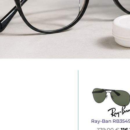
Ray-Ban RB3549
179,00
€
116