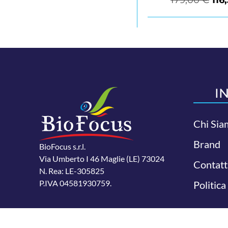
I
Chi Sia
Brand
BioFocus s.r.l.
Via Umberto I 46 Maglie (LE) 73024
Contatt
N. Rea: LE-305825
P.IVA 04581930759.
Politica