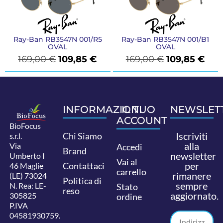
Ray-Ban RB3547N 001/R5
Ray-Ban RB3547N 001/B1
OVAL
OVAL
169,00
€
109,85
€
169,00
€
109,85
€
INFORMAZIONI
IL TUO
NEWSLET
ACCOUNT
BioFocus
Iscriviti
Chi Siamo
s.r.l.
alla
Via
Accedi
Brand
newsletter
Umberto I
Vai al
per
Contattaci
46 Maglie
carrello
rimanere
(LE) 73024
Politica di
sempre
N. Rea: LE-
Stato
reso
aggiornato.
305825
ordine
P.IVA
04581930759.