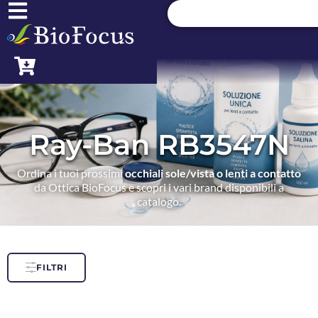
Ray-Ban RB3547N
Ordina i tuoi prossimi
occhiali sole/vista o lenti a contatto
da Ottica BioFocus e scopri i vari brand disponibili a
catalogo.
FILTRI