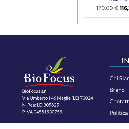
179,00
€
116
I
Chi Sia
Brand
BioFocus s.r.l.
Via Umberto I 46 Maglie (LE) 73024
Contatt
N. Rea: LE-305825
P.IVA 04581930759.
Politica