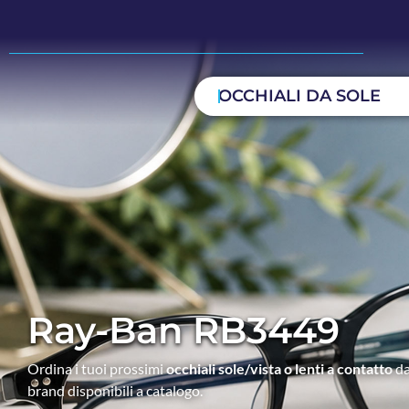
OCCHIALI DA SOLE
Ray-Ban RB3449
Ordina i tuoi prossimi
occhiali sole/vista o lenti a contatto
da
brand disponibili a catalogo.