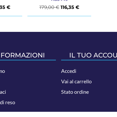
,35
€
179,00
€
116,35
€
NFORMAZIONI
IL TUO ACCO
mo
Accedi
Vai al carrello
aci
Stato ordine
 di reso