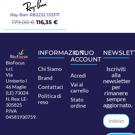
Ray-Ban RB2232 133371
179,00
€
116,35
€
INFORMAZIONI
IL TUO
NEWSLET
ACCOUNT
BioFocus
Iscriviti
Chi Siamo
s.r.l.
alla
Via
Accedi
Brand
newsletter
Umberto I
Vai al
per
Contattaci
46 Maglie
carrello
rimanere
(LE) 73024
Politica di
sempre
N. Rea: LE-
Stato
reso
aggiornato.
305825
ordine
P.IVA
04581930759.