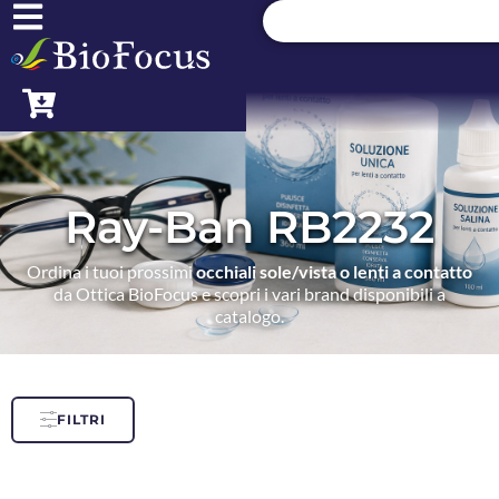
Ray-Ban RB2232
Ordina i tuoi prossimi
occhiali sole/vista o lenti a contatto
da Ottica BioFocus e scopri i vari brand disponibili a
catalogo.
FILTRI