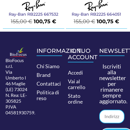
Ray-Ban RB2225 667532
Ray-Ban RB2225 664051
155,00
€
100,75
€
155,00
€
100,75
€
INFORMAZIONI
IL TUO
NEWSLET
ACCOUNT
BioFocus
Iscriviti
Chi Siamo
s.r.l.
alla
Via
Accedi
Brand
newsletter
Umberto I
Vai al
per
Contattaci
46 Maglie
carrello
rimanere
(LE) 73024
Politica di
sempre
N. Rea: LE-
Stato
reso
aggiornato.
305825
ordine
P.IVA
04581930759.