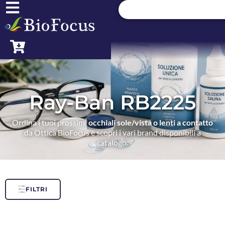
Ray-Ban RB2225
Ordina i tuoi prossimi
occhiali sole/vista o lenti a contatto
da Ottica BioFocus e scopri i vari brand disponibili a
catalogo.
FILTRI