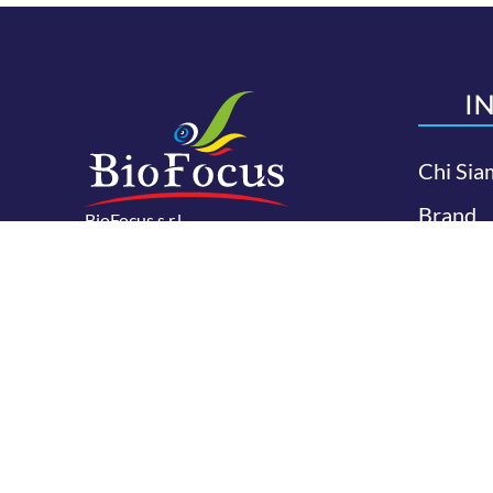
I
Chi Sia
Brand
BioFocus s.r.l.
Via Umberto I 46 Maglie (LE) 73024
Contatt
N. Rea: LE-305825
P.IVA 04581930759.
Politica
Copyright 2026 - Tutti i diritti riservati.
Condizioni di ve