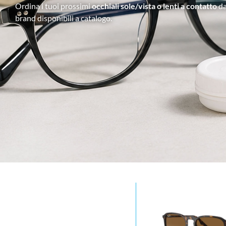
Ordina i tuoi prossimi
occhiali sole/vista o lenti a contatto
da
brand disponibili a catalogo.