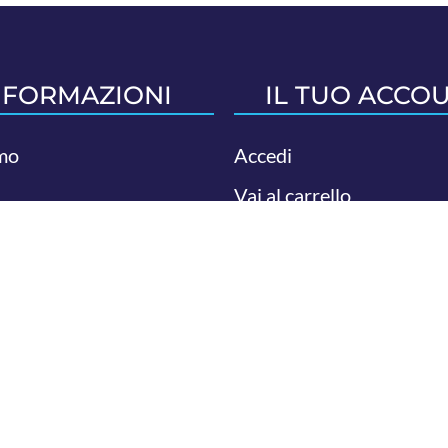
NFORMAZIONI
IL TUO ACCO
mo
Accedi
Vai al carrello
aci
Stato ordine
 di reso
ndita
|
Privacy e Cookie
Pagamenti sicuri