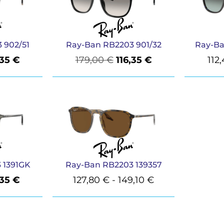
 902/51
Ray-Ban RB2203 901/32
Ray-Ba
,35
€
179,00
€
116,35
€
112
 1391GK
Ray-Ban RB2203 139357
,35
€
127,80
€
-
149,10
€