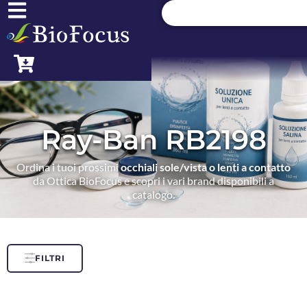
Ray-Ban RB2198
Ordina i tuoi prossimi
occhiali sole/vista o lenti a contatto
da Ottica BioFocus e scopri i vari brand disponibili a
catalogo.
FILTRI