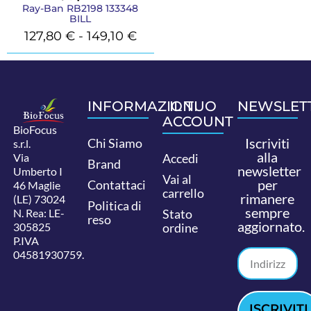
Ray-Ban RB2198 133348
BILL
127,80
€
-
149,10
€
INFORMAZIONI
IL TUO
NEWSLET
ACCOUNT
BioFocus
Iscriviti
Chi Siamo
s.r.l.
alla
Via
Accedi
Brand
newsletter
Umberto I
Vai al
per
Contattaci
46 Maglie
carrello
rimanere
(LE) 73024
Politica di
sempre
N. Rea: LE-
Stato
reso
aggiornato.
305825
ordine
P.IVA
04581930759.
ISCRIVITI