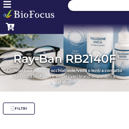
Ray-Ban RB2140F
Ordina i tuoi prossimi
occhiali sole/vista o lenti a contatto
da Ottica BioFocus e scopri i vari brand disponibili a
catalogo.
FILTRI