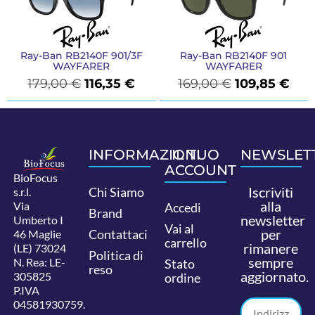
Ray-Ban RB2140F 901/3F
Ray-Ban RB2140F 901
WAYFARER
WAYFARER
179,00
€
116,35
€
169,00
€
109,85
€
INFORMAZIONI
IL TUO
NEWSLET
ACCOUNT
BioFocus
Iscriviti
Chi Siamo
s.r.l.
alla
Via
Accedi
Brand
newsletter
Umberto I
Vai al
per
Contattaci
46 Maglie
carrello
rimanere
(LE) 73024
Politica di
sempre
N. Rea: LE-
Stato
reso
aggiornato.
305825
ordine
P.IVA
04581930759.