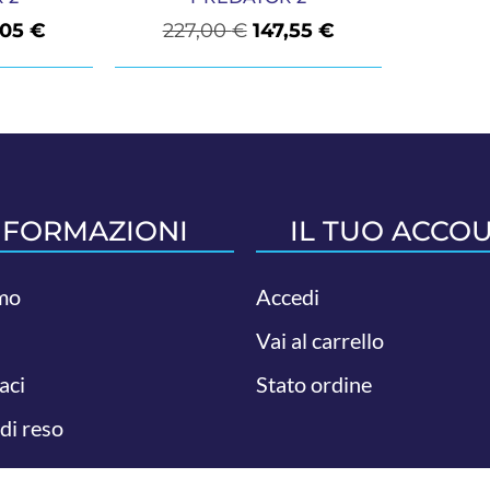
,05
€
227,00
€
147,55
€
NFORMAZIONI
IL TUO ACCO
mo
Accedi
Vai al carrello
aci
Stato ordine
 di reso