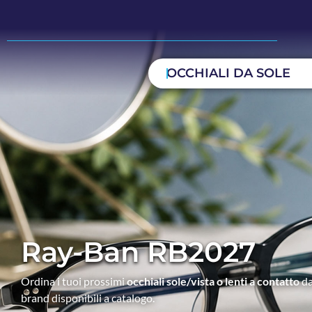
OCCHIALI DA SOLE
Ray-Ban RB2027
Ordina i tuoi prossimi
occhiali sole/vista o lenti a contatto
da
brand disponibili a catalogo.