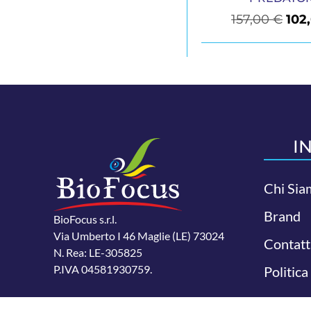
157,00
€
102
I
Chi Sia
Brand
BioFocus s.r.l.
Via Umberto I 46 Maglie (LE) 73024
Contatt
N. Rea: LE-305825
P.IVA 04581930759.
Politica