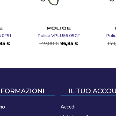
 0T91
Police VPLU56 09GT
Poli
,85
€
149,00
€
96,85
€
149
NFORMAZIONI
IL TUO ACCO
mo
Accedi