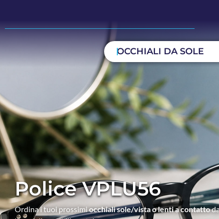
OCCHIALI DA SOLE
Police VPLU56
Ordina i tuoi prossimi
occhiali sole/vista o lenti a contatto
da