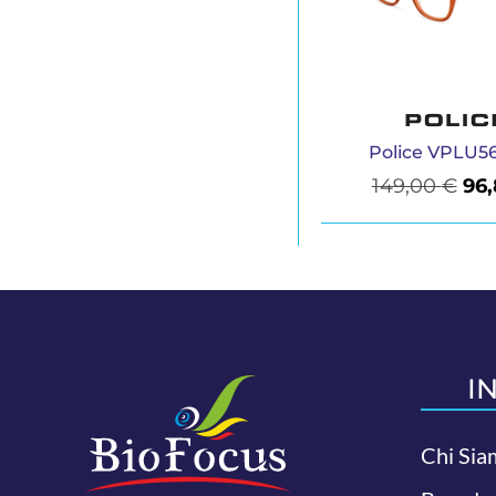
Police VPLU56
149,00
€
96
I
Chi Sia