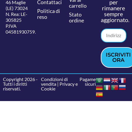
per
Contattaci
46 Maglie
carrello
rimanere
(LE) 73024
Politica di
sempre
N. Rea: LE-
Stato
reso
aggiornato.
305825
ordine
P.IVA
04581930759.
ISCRIVITI
ORA
Copyright 2026 -
Condizioni di
Pagamenti
Tutti i diritti
vendita
|
Privacy e
sicuri
riservati.
Cookie