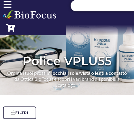
Police VPLU55
Ordina i tuoi prossimi
occhiali sole/vista o lenti a contatto
da Ottica BioFocus e scopri i vari brand disponibili a
catalogo.
FILTRI