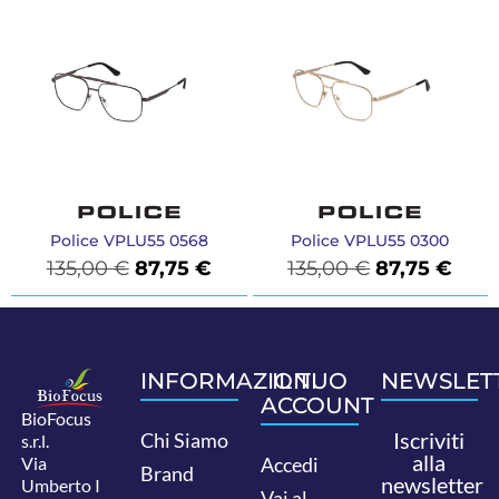
Police VPLU55 0568
Police VPLU55 0300
135,00
€
87,75
€
135,00
€
87,75
€
INFORMAZIONI
IL TUO
NEWSLET
ACCOUNT
BioFocus
Iscriviti
Chi Siamo
s.r.l.
alla
Via
Accedi
Brand
newsletter
Umberto I
Vai al