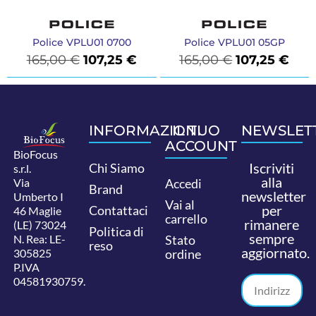
Police VPLU01 0700
Police VPLU01 05GP
165,00
€
107,25
€
165,00
€
107,25
€
INFORMAZIONI
IL TUO
NEWSLET
ACCOUNT
BioFocus
Iscriviti
Chi Siamo
s.r.l.
alla
Via
Accedi
Brand
newsletter
Umberto I
Vai al
per
Contattaci
46 Maglie
carrello
rimanere
(LE) 73024
Politica di
sempre
N. Rea: LE-
Stato
reso
aggiornato.
305825
ordine
P.IVA
04581930759.