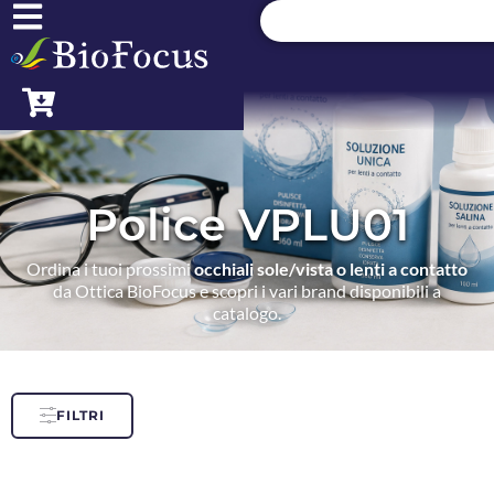
Police VPLU01
Ordina i tuoi prossimi
occhiali sole/vista o lenti a contatto
da Ottica BioFocus e scopri i vari brand disponibili a
catalogo.
FILTRI