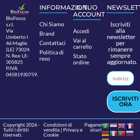
INFORMAZIONI
IL TUO
NEWSLET
ACCOUNT
BioFocus
Iscriviti
Chi Siamo
s.r.l.
alla
Via
Accedi
Brand
newsletter
Umberto I
Vai al
per
Contattaci
46 Maglie
carrello
rimanere
(LE) 73024
Politica di
sempre
N. Rea: LE-
Stato
reso
aggiornato.
305825
ordine
P.IVA
04581930759.
ISCRIVITI
ORA
Copyright 2026 -
Condizioni di
Pagamenti
Tutti i diritti
vendita
|
Privacy e
sicuri
riservati.
Cookie