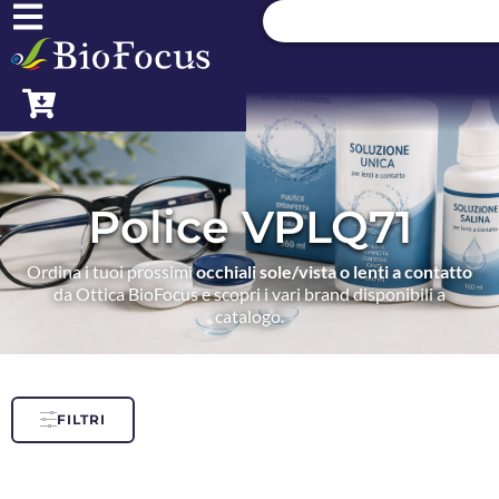
Police VPLQ71
Ordina i tuoi prossimi
occhiali sole/vista o lenti a contatto
da Ottica BioFocus e scopri i vari brand disponibili a
catalogo.
FILTRI