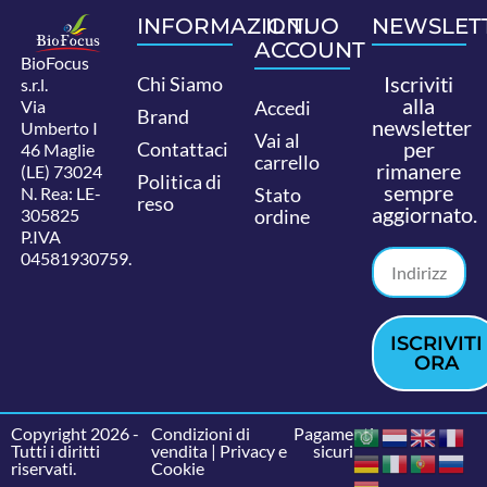
INFORMAZIONI
IL TUO
NEWSLET
ACCOUNT
BioFocus
Iscriviti
Chi Siamo
s.r.l.
alla
Via
Accedi
Brand
newsletter
Umberto I
Vai al
per
Contattaci
46 Maglie
carrello
rimanere
(LE) 73024
Politica di
sempre
N. Rea: LE-
Stato
reso
aggiornato.
305825
ordine
P.IVA
04581930759.
ISCRIVITI
ORA
Copyright 2026 -
Condizioni di
Pagamenti
Tutti i diritti
vendita
|
Privacy e
sicuri
riservati.
Cookie