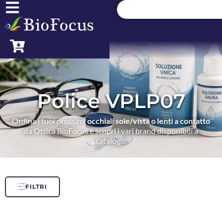
Police VPLP07
Ordina i tuoi prossimi
occhiali sole/vista o lenti a contatto
da Ottica BioFocus e scopri i vari brand disponibili a
catalogo.
FILTRI