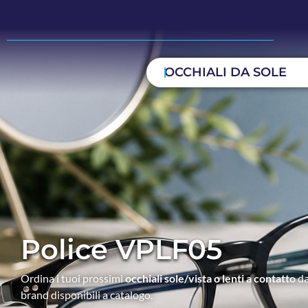
OCCHIALI DA SOLE
Police VPLF05
Ordina i tuoi prossimi
occhiali sole/vista o lenti a contatto
da
brand disponibili a catalogo.