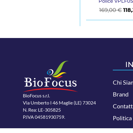
Police VPLF05
169,00
€
118
I
Chi Sia
Brand
BioFocus s.r.l.
Via Umberto I 46 Maglie (LE) 73024
Contatt
N. Rea: LE-305825
P.IVA 04581930759.
Politica