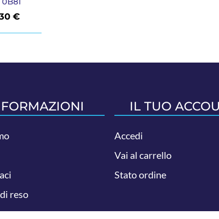
 0B81
,30
€
NFORMAZIONI
IL TUO ACCO
mo
Accedi
Vai al carrello
aci
Stato ordine
 di reso