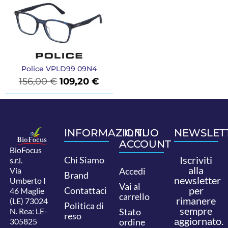
Police VPLD99 09N4
156,00
€
109,20
€
INFORMAZIONI
IL TUO
NEWSLET
ACCOUNT
BioFocus
Iscriviti
Chi Siamo
s.r.l.
alla
Via
Accedi
Brand
newsletter
Umberto I
Vai al
per
Contattaci
46 Maglie
carrello
rimanere
(LE) 73024
Politica di
sempre
N. Rea: LE-
Stato
reso
aggiornato.
305825
ordine