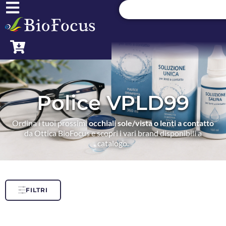
Police VPLD99
Ordina i tuoi prossimi
occhiali sole/vista o lenti a contatto
da Ottica BioFocus e scopri i vari brand disponibili a
catalogo.
FILTRI