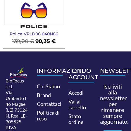
Police VPLD08 040N86
139,00
€
90,35
€
INFORMAZIONI
IL TUO
NEWSLET
ACCOUNT
BioFocus
Iscriviti
Chi Siamo
s.r.l.
alla
Via
Accedi
Brand
newsletter
Umberto I
Vai al
per
Contattaci
46 Maglie
carrello
rimanere
(LE) 73024
Politica di
sempre
N. Rea: LE-
Stato
reso
aggiornato.
305825
ordine
P.IVA