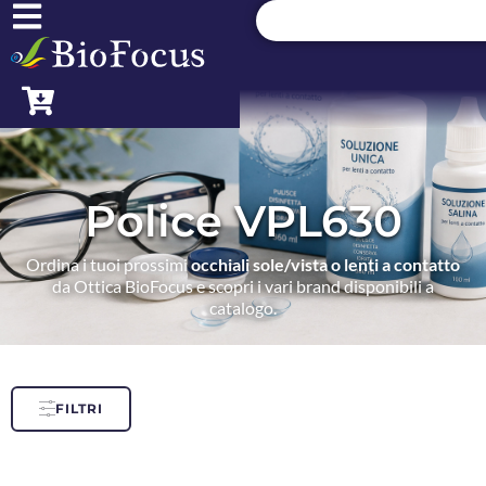
Police VPL630
Ordina i tuoi prossimi
occhiali sole/vista o lenti a contatto
da Ottica BioFocus e scopri i vari brand disponibili a
catalogo.
FILTRI