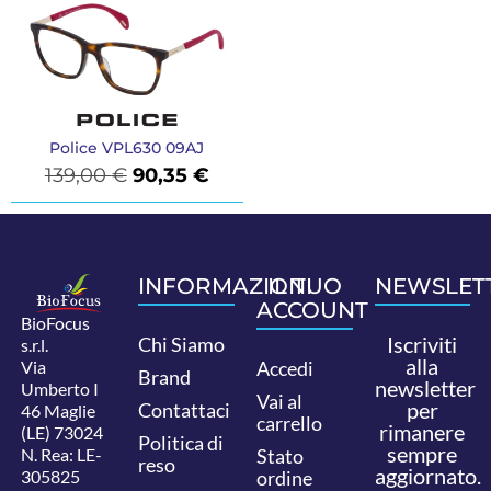
Police VPL630 09AJ
139,00
€
90,35
€
INFORMAZIONI
IL TUO
NEWSLET
ACCOUNT
BioFocus
Iscriviti
Chi Siamo
s.r.l.
alla
Via
Accedi
Brand
newsletter
Umberto I
Vai al
per
Contattaci
46 Maglie
carrello
rimanere
(LE) 73024
Politica di
sempre
N. Rea: LE-
Stato
reso
aggiornato.
305825
ordine