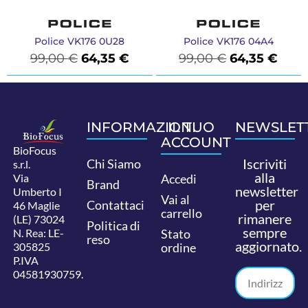
Police VK176 0U28
Police VK176 04A4
99,00
€
64,35
€
99,00
€
64,35
€
INFORMAZIONI
IL TUO
NEWSLET
ACCOUNT
BioFocus
Iscriviti
Chi Siamo
s.r.l.
alla
Via
Accedi
Brand
newsletter
Umberto I
Vai al
per
Contattaci
46 Maglie
carrello
rimanere
(LE) 73024
Politica di
sempre
N. Rea: LE-
Stato
reso
aggiornato.
305825
ordine
P.IVA
04581930759.