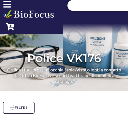
Police VK176
Ordina i tuoi prossimi
occhiali sole/vista o lenti a contatto
da Ottica BioFocus e scopri i vari brand disponibili a
catalogo.
FILTRI