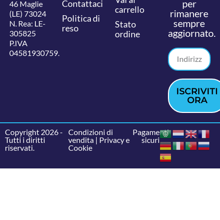
per
Contattaci
46 Maglie
carrello
rimanere
(LE) 73024
Politica di
sempre
N. Rea: LE-
Stato
reso
aggiornato.
305825
ordine
P.IVA
04581930759.
ISCRIVITI
ORA
Copyright 2026 -
Condizioni di
Pagamenti
Tutti i diritti
vendita
|
Privacy e
sicuri
riservati.
Cookie