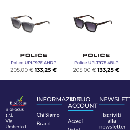
Police UPLT97E AHDP
Police UPLT97E 4BLP
205,00
€
133,25
€
205,00
€
133,25
€
INFORMAZIONI
IL TUO
NEWSLET
ACCOUNT
BioFocus
Iscriviti
Chi Siamo
s.r.l.
alla
Via
Accedi
Brand
newsletter
Umberto I
Vai al