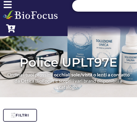
Police UPLT97E
Ordina i tuoi prossimi
occhiali sole/vista o lenti a contatto
da Ottica BioFocus e scopri i vari brand disponibili a
catalogo.
FILTRI