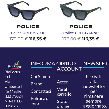
Police UPLT03 700P
Police UPLT03 6RNP
179,00
€
116,35
€
179,00
€
116,35
€
INFORMAZIONI
IL TUO
NEWSLET
ACCOUNT
BioFocus
Iscriviti
Chi Siamo
s.r.l.
alla
Via
Accedi
Brand
newsletter
Umberto I
Vai al
per
Contattaci
46 Maglie
carrello
rimanere
(LE) 73024
Politica di
sempre
N. Rea: LE-
Stato
reso
aggiornato.
305825
ordine