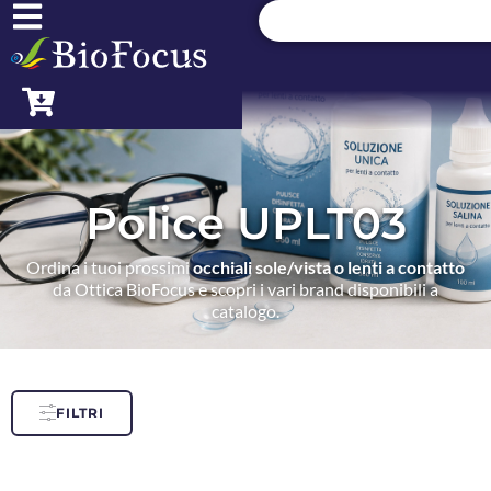
Police UPLT03
Ordina i tuoi prossimi
occhiali sole/vista o lenti a contatto
da Ottica BioFocus e scopri i vari brand disponibili a
catalogo.
FILTRI