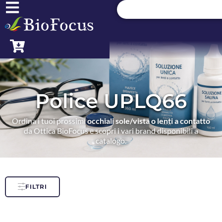
Police UPLQ66
Ordina i tuoi prossimi
occhiali sole/vista o lenti a contatto
da Ottica BioFocus e scopri i vari brand disponibili a
catalogo.
FILTRI