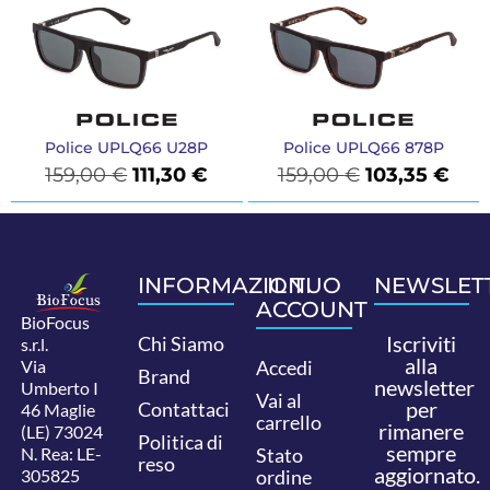
Police UPLQ66 U28P
Police UPLQ66 878P
159,00
€
111,30
€
159,00
€
103,35
€
INFORMAZIONI
IL TUO
NEWSLET
ACCOUNT
BioFocus
Iscriviti
Chi Siamo
s.r.l.
alla
Via
Accedi
Brand
newsletter
Umberto I
Vai al
per
Contattaci
46 Maglie
carrello
rimanere
(LE) 73024
Politica di
sempre
N. Rea: LE-
Stato
reso
aggiornato.
305825
ordine