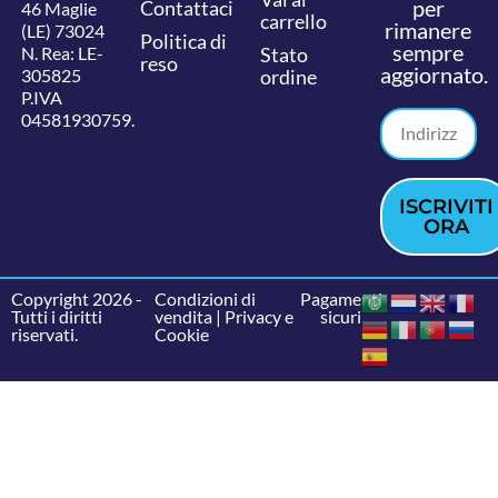
per
Contattaci
46 Maglie
carrello
rimanere
(LE) 73024
Politica di
sempre
N. Rea: LE-
Stato
reso
aggiornato.
305825
ordine
P.IVA
04581930759.
ISCRIVITI
ORA
Copyright 2026 -
Condizioni di
Pagamenti
Tutti i diritti
vendita
|
Privacy e
sicuri
riservati.
Cookie