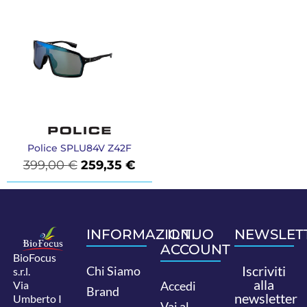
Police SPLU84V Z42F
399,00
€
259,35
€
INFORMAZIONI
IL TUO
NEWSLET
ACCOUNT
BioFocus
Iscriviti
Chi Siamo
s.r.l.
alla
Via
Accedi
Brand
newsletter
Umberto I
Vai al