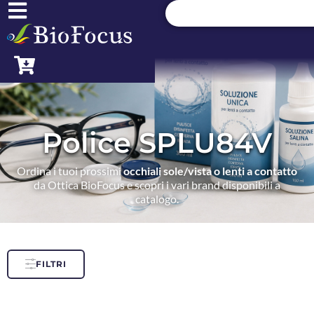
Police SPLU84V
Ordina i tuoi prossimi
occhiali sole/vista o lenti a contatto
da Ottica BioFocus e scopri i vari brand disponibili a
catalogo.
FILTRI