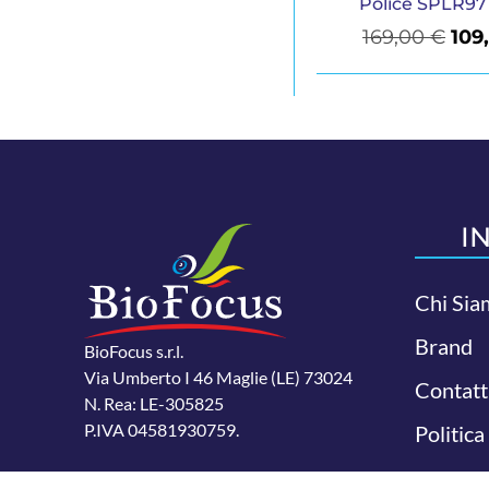
Police SPLR9
169,00
€
109
I
Chi Sia
Brand
BioFocus s.r.l.
Via Umberto I 46 Maglie (LE) 73024
Contatt
N. Rea: LE-305825
P.IVA 04581930759.
Politica