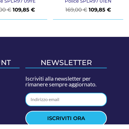
ce SPLR97 09YE
Police SPLR97 01EN
,00
€
109,85
€
169,00
€
109,85
€
UNT
NEWSLETTER
Iscriviti alla newsletter per
rimanere sempre aggiornato.
ISCRIVITI ORA