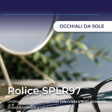
OCCHIALI DA SOLE
Police SPLR97
Ordina i tuoi prossimi
occhiali sole/vista o lenti a contatto
da
brand disponibili a catalogo.