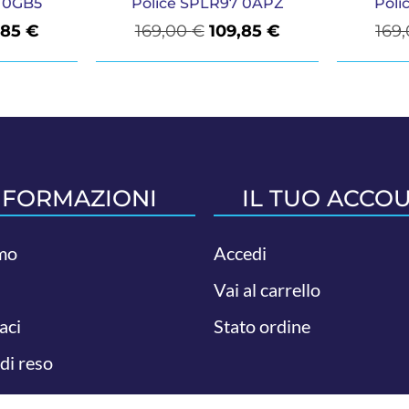
7 0GB5
Police SPLR97 0APZ
Poli
,85
€
169,00
€
109,85
€
169
NFORMAZIONI
IL TUO ACCO
mo
Accedi
Vai al carrello
aci
Stato ordine
 di reso