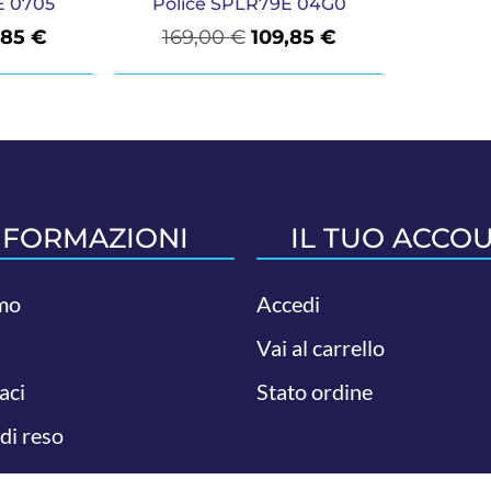
E 0705
Police SPLR79E 04G0
,85
€
169,00
€
109,85
€
NFORMAZIONI
IL TUO ACCO
mo
Accedi
Vai al carrello
aci
Stato ordine
 di reso