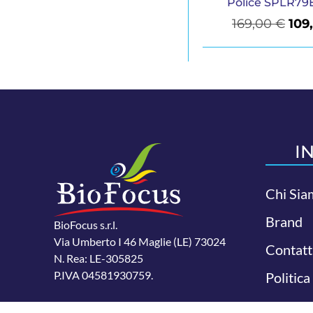
Police SPLR79
169,00
€
109
I
Chi Sia
Brand
BioFocus s.r.l.
Via Umberto I 46 Maglie (LE) 73024
Contatt
N. Rea: LE-305825
P.IVA 04581930759.
Politica