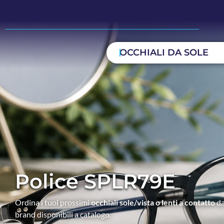
OCCHIALI DA SOLE
Police SPLR79E
Ordina i tuoi prossimi
occhiali sole/vista o lenti a contatto
da
brand disponibili a catalogo.