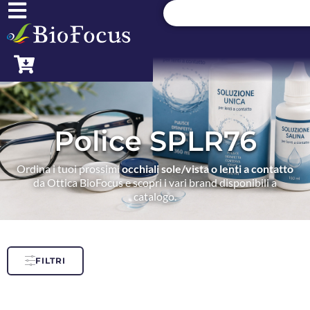
Police SPLR76
Ordina i tuoi prossimi
occhiali sole/vista o lenti a contatto
da Ottica BioFocus e scopri i vari brand disponibili a
catalogo.
FILTRI