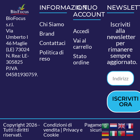
INFORMAZIONI
IL TUO
NEWSLET
ACCOUNT
BioFocus
Iscriviti
Chi Siamo
s.r.l.
alla
Via
Accedi
Brand
newsletter
Umberto I
Vai al
per
Contattaci
46 Maglie
carrello
rimanere
(LE) 73024
Politica di
sempre
N. Rea: LE-
Stato
reso
aggiornato.
305825
ordine
P.IVA
04581930759.
ISCRIVITI
ORA
Copyright 2026 -
Condizioni di
Pagamenti
Tutti i diritti
vendita
|
Privacy e
sicuri
riservati.
Cookie