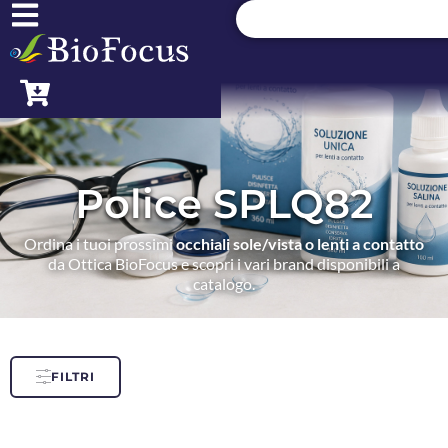
Police SPLQ82
Ordina i tuoi prossimi
occhiali sole/vista o lenti a contatto
da Ottica BioFocus e scopri i vari brand disponibili a
catalogo.
FILTRI