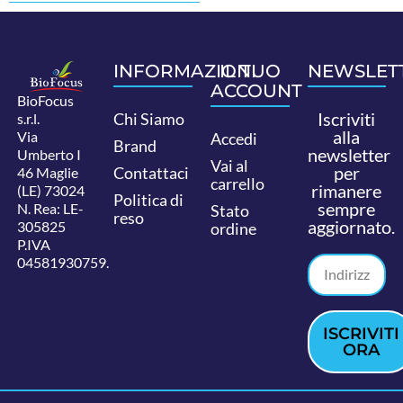
INFORMAZIONI
IL TUO
NEWSLET
ACCOUNT
BioFocus
Iscriviti
Chi Siamo
s.r.l.
alla
Via
Accedi
Brand
newsletter
Umberto I
Vai al
per
Contattaci
46 Maglie
carrello
rimanere
(LE) 73024
Politica di
sempre
N. Rea: LE-
Stato
reso
aggiornato.
305825
ordine
P.IVA
04581930759.
ISCRIVITI
ORA