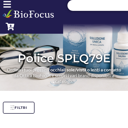
Police SPLQ79E
Ordina i tuoi prossimi
occhiali sole/vista o lenti a contatto
da Ottica BioFocus e scopri i vari brand disponibili a
catalogo.
FILTRI