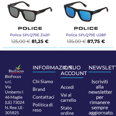
Police SPLQ79E Z42P
Police SPLQ79E U28P
125,00
€
81,25
€
135,00
€
87,75
€
INFORMAZIONI
IL TUO
NEWSLET
ACCOUNT
BioFocus
Iscriviti
Chi Siamo
s.r.l.
alla
Via
Accedi
Brand
newsletter
Umberto I
Vai al
per
Contattaci
46 Maglie
carrello
rimanere
(LE) 73024
Politica di
sempre
N. Rea: LE-
Stato
reso
aggiornato.
305825
ordine