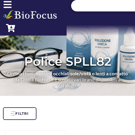
Police SPLL82
Ordina i tuoi prossimi
occhiali sole/vista o lenti a contatto
da Ottica BioFocus e scopri i vari brand disponibili a
catalogo.
FILTRI