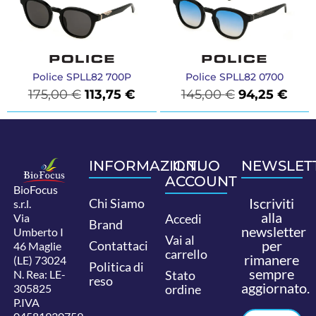
Police SPLL82 700P
Police SPLL82 0700
175,00
€
113,75
€
145,00
€
94,25
€
INFORMAZIONI
IL TUO
NEWSLET
ACCOUNT
BioFocus
Iscriviti
Chi Siamo
s.r.l.
alla
Via
Accedi
Brand
newsletter
Umberto I
Vai al
per
Contattaci
46 Maglie
carrello
rimanere
(LE) 73024
Politica di
sempre
N. Rea: LE-
Stato
reso
aggiornato.
305825
ordine
P.IVA